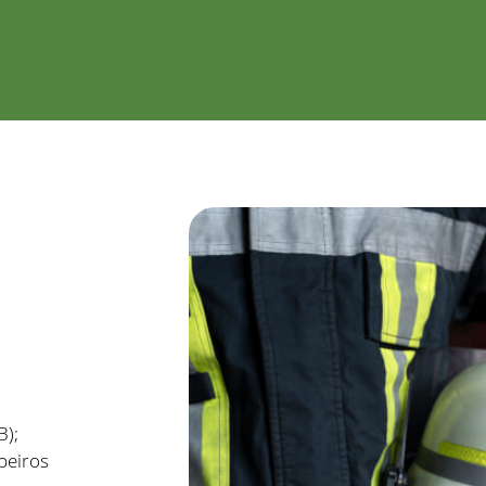
B);
beiros